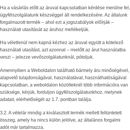
Ha a vásárlás előtt az áruval kapcsolatban kérdése merülne fel,
ügyfélszolgálatunk készséggel áll rendelkezésére. Az általunk
forgalmazott termék – ahol ezt a jogszabályok előírják –
használati utasítását az áruhoz mellékeljük.
Ha véletlenül nem kapná kézhez az áruval együtt a kötelező
használati utasítást, azt azonnal – mielőtt az árut használatba
veszi – jelezze vevőszolgálatunknál, pótoljuk.
Amennyiben a Weboldalon található bármely áru minőségével,
alapvető tulajdonságával, használatával, használhatóságával
kapcsolatban, a weboldalon közölteknél több információra van
szüksége, kérjük, forduljon ügyfélszolgálatunkhoz, melynek
adatait, elérhetőségét az 1.7. pontban találja.
3.2. A vételár mindig a kiválasztott termék mellett feltüntetett
összeg, amely ha nincs külön jelölve, az általános forgalmi
adót már tartalmazza.