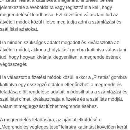
„Fizetés” feliratra kattintva a megjelenő felületen be kell
jelentkeznie a Weboldalra vagy regisztrálnia kell, hogy
megrendelését leadhassa. Ezt követően választani tud az
átvételi módok közül illetve meg tudja adni a számlázási és
szállítási adatokat.
Ha minden szükséges adatot megadott és kiválasztotta az
átvételi módot, akkor a „Folytatás” gombra kattintva választani
tud, hogy hogyan kívánja kiegyenlíteni a megrendelésének
végösszegét.
Ha választott a fizetési módok közül, akkor a „Fizetés” gombra
kattintva egy összegző oldalon ellenőrizheti a megrendelés
feladása előtt rendelése adatait, módosíthatja a számlázási és
szállítási címet, kiválaszthatja a fizetés és a szállítás módját,
valamint megjegyzést fűzhet megrendeléséhez.
A megrendelés feladására, az ajánlat elküldésére
„Megrendelés véglegesítése” feliratra kattintást követően kerül