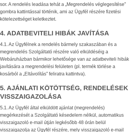
sor. A rendelés leadása tehát a „Megrendelés véglegesítése”
gombra kattintással történik, ami az Ügyfél részére fizetési
kötelezettséget keletkeztet.
4. ADATBEVITELI HIBÁK JAVÍTÁSA
4.1. Az Ügyfélnek a rendelés bármely szakaszában és a
megrendelés Szolgáltató részére való elküldéséig a
Webáruházban bármikor lehetősége van az adatbeviteli hibák
javítására a megrendelési felületen (pl. termék törlése a
kosárból a „Eltávolítás” feliratra kattintva).
5. AJÁNLATI KÖTÖTTSÉG, RENDELÉSEK
VISSZAIGAZOLÁSA
5.1. Az Ügyfél által elküldött ajánlat (megrendelés)
megérkezését a Szolgáltató késedelem nélkül, automatikus
visszaigazoló e-mail útján legkésőbb 48 órán belül
visszaigazolja az Ügyfél részére, mely visszaigazoló e-mail