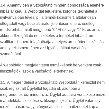
3.4. Amennyiben a Szolgáltató minden gondossága ellenére
hibás ár kerül a Weboldal felületére, különös tekintettel a
nyilvánvalóan téves, pl. a termék közismert, általánosan
elfogadott vagy becsült árától jelentősen eltérő, esetleg
rendszerhiba miatt megjelenő “0” Ft-os vagy “1” Ft-os árra,
akkor a Szolgáltató nem köteles a terméket hibás áron
szállítani, hanem felajánlhatja a helyes áron történő szállítást,
amelynek ismeretében az Ügyfél elállhat vásárlási
szándékától.
A weboldalon megjelentetett termékképek helyenként csak
illusztrációk, azok a valóságtól eltérhetnek.
3.5. A megrendelést a Szolgáltató Weboldalán keresztül nem
csak regisztrált Ügyféltől fogadja el, azonban a
megrendeléshez minden, az Ügyfél adataira vonatkozó mező
maradéktalan kitöltése szükséges. (Ha az Ügyfél valamely
mezőt hibásan vagy hiányosan tölt ki, hibaüzenetet kap a