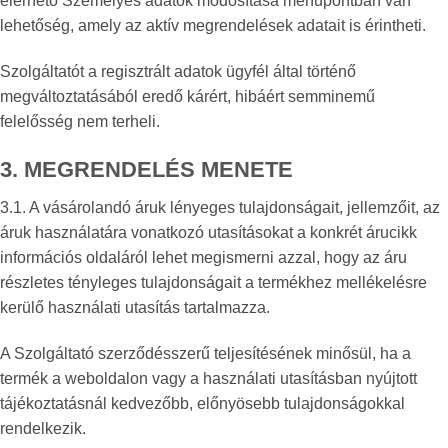
elérhető Személyes adatok módosítása menüpontban van
lehetőség, amely az aktív megrendelések adatait is érintheti.
Szolgáltatót a regisztrált adatok ügyfél által történő
megváltoztatásából eredő kárért, hibáért semminemű
felelősség nem terheli.
3. MEGRENDELÉS MENETE
3.1. A vásárolandó áruk lényeges tulajdonságait, jellemzőit, az
áruk használatára vonatkozó utasításokat a konkrét árucikk
információs oldaláról lehet megismerni azzal, hogy az áru
részletes tényleges tulajdonságait a termékhez mellékelésre
kerülő használati utasítás tartalmazza.
A Szolgáltató szerződésszerű teljesítésének minősül, ha a
termék a weboldalon vagy a használati utasításban nyújtott
tájékoztatásnál kedvezőbb, előnyösebb tulajdonságokkal
rendelkezik.