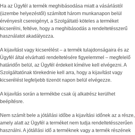
Ha az Ügyfél a termék meghibásodása miatt a vásárlástól
(üzembe helyezéstől) számított három munkanapon belül
érvényesít csereigényt, a Szolgáltató köteles a terméket
kicserélni, feltéve, hogy a meghibásodás a rendeltetésszerű
használatot akadályozza.
A kijavítást vagy kicserélést – a termék tulajdonságaira és az
Ügyfél által elvárható rendeltetésére figyelemmel – megfelelő
határidőn belül, az Ügyfél érdekeit kímélve kell elvégezni. A
Szolgáltatónak törekednie kell arra, hogy a kijavítást vagy
kicserélést legfeljebb tizenöt napon belül elvégezze.
A kijavítás során a termékbe csak új alkatrész kerülhet
beépítésre.
Nem számít bele a jótállási időbe a kijavítási időnek az a része,
amely alatt az Ügyfél a terméket nem tudja rendeltetésszerűen
használni. A jótállási idő a terméknek vagy a termék részének