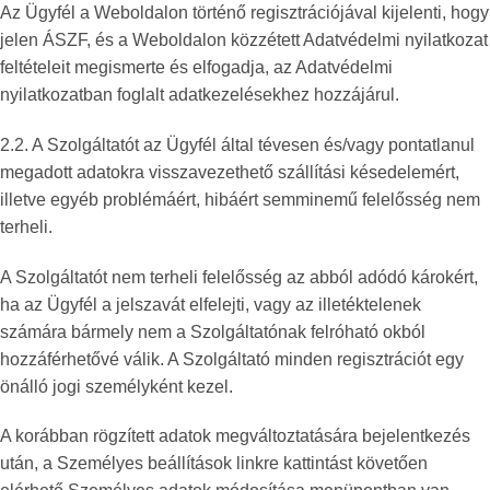
Az Ügyfél a Weboldalon történő regisztrációjával kijelenti, hogy
jelen ÁSZF, és a Weboldalon közzétett Adatvédelmi nyilatkozat
feltételeit megismerte és elfogadja, az Adatvédelmi
nyilatkozatban foglalt adatkezelésekhez hozzájárul.
2.2. A Szolgáltatót az Ügyfél által tévesen és/vagy pontatlanul
megadott adatokra visszavezethető szállítási késedelemért,
illetve egyéb problémáért, hibáért semminemű felelősség nem
terheli.
A Szolgáltatót nem terheli felelősség az abból adódó károkért,
ha az Ügyfél a jelszavát elfelejti, vagy az illetéktelenek
számára bármely nem a Szolgáltatónak felróható okból
hozzáférhetővé válik. A Szolgáltató minden regisztrációt egy
önálló jogi személyként kezel.
A korábban rögzített adatok megváltoztatására bejelentkezés
után, a Személyes beállítások linkre kattintást követően