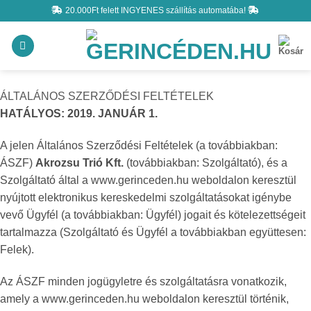
Skip
20.000Ft felett INGYENES szállítás automatába!
to
content
ÁLTALÁNOS SZERZŐDÉSI FELTÉTELEK
HATÁLYOS: 2019. JANUÁR 1.
A jelen Általános Szerződési Feltételek (a továbbiakban:
ÁSZF)
Akrozsu Trió Kft.
(továbbiakban: Szolgáltató), és a
Szolgáltató által a www.gerinceden.hu
weboldalon keresztül
nyújtott elektronikus kereskedelmi szolgáltatásokat igénybe
vevő Ügyfél (a továbbiakban: Ügyfél) jogait és kötelezettségeit
tartalmazza (Szolgáltató és Ügyfél a továbbiakban együttesen:
Felek).
Az ÁSZF minden jogügyletre és szolgáltatásra vonatkozik,
amely a
www.gerinceden.hu
weboldalon keresztül történik,