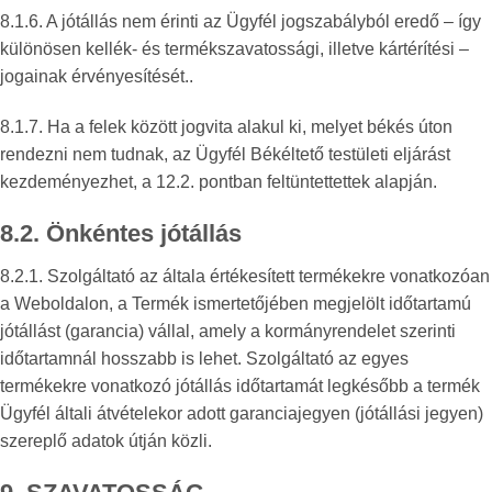
8.1.6. A jótállás nem érinti az Ügyfél jogszabályból eredő – így
különösen kellék- és termékszavatossági, illetve kártérítési –
jogainak érvényesítését..
8.1.7. Ha a felek között jogvita alakul ki, melyet békés úton
rendezni nem tudnak, az Ügyfél Békéltető testületi eljárást
kezdeményezhet, a 12.2. pontban feltüntettettek alapján.
8.2. Önkéntes jótállás
8.2.1. Szolgáltató az általa értékesített termékekre vonatkozóan
a Weboldalon, a Termék ismertetőjében megjelölt időtartamú
jótállást (garancia) vállal, amely a kormányrendelet szerinti
időtartamnál hosszabb is lehet. Szolgáltató az egyes
termékekre vonatkozó jótállás időtartamát legkésőbb a termék
Ügyfél általi átvételekor adott garanciajegyen (jótállási jegyen)
szereplő adatok útján közli.