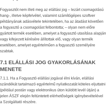
Fogyasztót nem illeti meg az elállási jog – lezárt csomagolású
hang-, illetve képfelvétel, valamint számítógépes szoftver
példányának adásvétele tekintetében, ha az átadást követően
a fogyasztó a csomagolást felbontotta; – olyan nem előre
gyártott termék esetében, amelyet a fogyasztó utasítása alapján
vagy kifejezett kérésére állítottak elő, vagy olyan termék
esetében, amelyet egyértelműen a fogyasztó személyére
szabtak.
7.1 ELÁLLÁSI JOG GYAKORLÁSÁNAK
MENETE
7.1.1. Ha a Fogyasztó elállási jogával élni kíván, elállási
szándékát tartalmazó egyértelmű nyilatkozatát köteles eljuttatni
(például postán vagy elektronikus úton küldött levél útján) a
jelen ÁSZF elején feltüntetett elérhetőségek igénybevételével
a Szolgáltató részére.