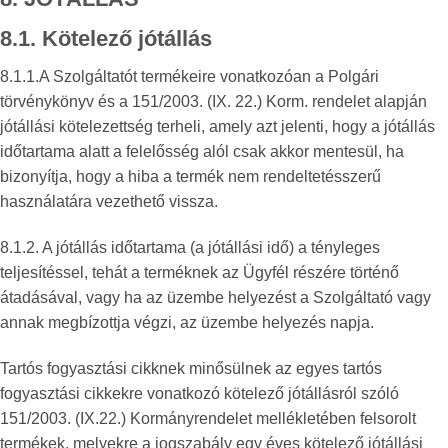
8.1. Kötelező jótállás
8.1.1.A Szolgáltatót termékeire vonatkozóan a Polgári
törvénykönyv és a 151/2003. (IX. 22.) Korm. rendelet alapján
jótállási kötelezettség terheli, amely azt jelenti, hogy a jótállás
időtartama alatt a felelősség alól csak akkor mentesül, ha
bizonyítja, hogy a hiba a termék nem rendeltetésszerű
használatára vezethető vissza.
8.1.2. A jótállás időtartama (a jótállási idő) a tényleges
teljesítéssel, tehát a terméknek az Ügyfél részére történő
átadásával, vagy ha az üzembe helyezést a Szolgáltató vagy
annak megbízottja végzi, az üzembe helyezés napja.
Tartós fogyasztási cikknek minősülnek az egyes tartós
fogyasztási cikkekre vonatkozó kötelező jótállásról szóló
151/2003. (IX.22.) Kormányrendelet mellékletében felsorolt
termékek, melyekre a jogszabály egy éves kötelező jótállási