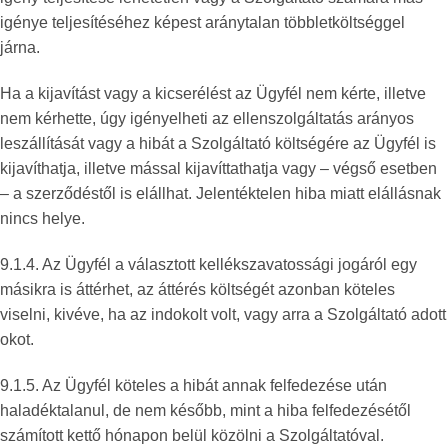
igénye teljesítéséhez képest aránytalan többletköltséggel
járna.
Ha a kijavítást vagy a kicserélést az Ügyfél nem kérte, illetve
nem kérhette, úgy igényelheti az ellenszolgáltatás arányos
leszállítását vagy a hibát a Szolgáltató költségére az Ügyfél is
kijavíthatja, illetve mással kijavíttathatja vagy – végső esetben
– a szerződéstől is elállhat. Jelentéktelen hiba miatt elállásnak
nincs helye.
9.1.4. Az Ügyfél a választott kellékszavatossági jogáról egy
másikra is áttérhet, az áttérés költségét azonban köteles
viselni, kivéve, ha az indokolt volt, vagy arra a Szolgáltató adott
okot.
9.1.5. Az Ügyfél köteles a hibát annak felfedezése után
haladéktalanul, de nem később, mint a hiba felfedezésétől
számított kettő hónapon belül közölni a Szolgáltatóval.