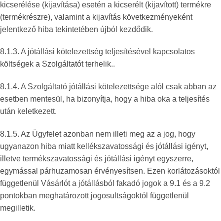
kicserélése (kijavítása) esetén a kicserélt (kijavított) termékre
(termékrészre), valamint a kijavítás következményeként
jelentkező hiba tekintetében újból kezdődik.
8.1.3. A jótállási kötelezettség teljesítésével kapcsolatos
költségek a Szolgáltatót terhelik..
8.1.4. A Szolgáltató jótállási kötelezettsége alól csak abban az
esetben mentesül, ha bizonyítja, hogy a hiba oka a teljesítés
után keletkezett.
8.1.5. Az Ügyfelet azonban nem illeti meg az a jog, hogy
ugyanazon hiba miatt kellékszavatossági és jótállási igényt,
illetve termékszavatossági és jótállási igényt egyszerre,
egymással párhuzamosan érvényesítsen. Ezen korlátozásoktól
függetlenül Vásárlót a jótállásból fakadó jogok a 9.1 és a 9.2
pontokban meghatározott jogosultságoktól függetlenül
megilletik.