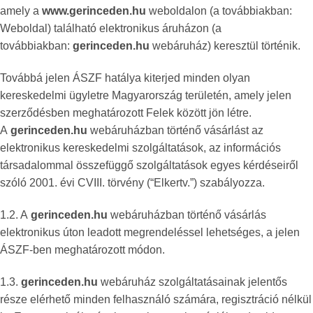
amely a
www.gerinceden.hu
weboldalon (a továbbiakban:
Weboldal) található elektronikus áruházon (a
továbbiakban:
gerinceden.hu
webáruház) keresztül történik.
Továbbá jelen ÁSZF hatálya kiterjed minden olyan
kereskedelmi ügyletre Magyarország területén, amely jelen
szerződésben meghatározott Felek között jön létre.
A
gerinceden.hu
webáruházban történő vásárlást az
elektronikus kereskedelmi szolgáltatások, az információs
társadalommal összefüggő szolgáltatások egyes kérdéseiről
szóló 2001. évi CVIII. törvény (“Elkertv.”) szabályozza.
1.2. A
gerinceden.hu
webáruházban történő vásárlás
elektronikus úton leadott megrendeléssel lehetséges, a jelen
ÁSZF-ben meghatározott módon.
1.3.
gerinceden.hu
webáruház szolgáltatásainak jelentős
része elérhető minden felhasználó számára, regisztráció nélkül