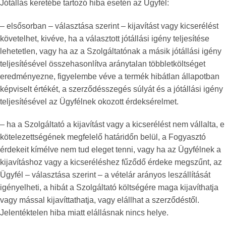
Jótállás keretébe tartozó hiba esetén az Ügyfél:
– elsősorban – választása szerint – kijavítást vagy kicserélést
követelhet, kivéve, ha a választott jótállási igény teljesítése
lehetetlen, vagy ha az a Szolgáltatónak a másik jótállási igény
teljesítésével összehasonlítva aránytalan többletköltséget
eredményezne, figyelembe véve a termék hibátlan állapotban
képviselt értékét, a szerződésszegés súlyát és a jótállási igény
teljesítésével az Ügyfélnek okozott érdeksérelmet.
– ha a Szolgáltató a kijavítást vagy a kicserélést nem vállalta, e
kötelezettségének megfelelő határidőn belül, a Fogyasztó
érdekeit kímélve nem tud eleget tenni, vagy ha az Ügyfélnek a
kijavításhoz vagy a kicseréléshez fűződő érdeke megszűnt, az
Ügyfél – választása szerint – a vételár arányos leszállítását
igényelheti, a hibát a Szolgáltató költségére maga kijavíthatja
vagy mással kijavíttathatja, vagy elállhat a szerződéstől.
Jelentéktelen hiba miatt elállásnak nincs helye.