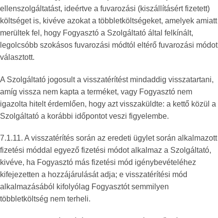
ellenszolgáltatást, ideértve a fuvarozási (kiszállításért fizetett)
költséget is, kivéve azokat a többletköltségeket, amelyek amiatt
merültek fel, hogy Fogyasztó a Szolgáltató által felkínált,
legolcsóbb szokásos fuvarozási módtól eltérő fuvarozási módot
választott.
A Szolgáltató jogosult a visszatérítést mindaddig visszatartani,
amíg vissza nem kapta a terméket, vagy Fogyasztó nem
igazolta hitelt érdemlően, hogy azt visszaküldte: a kettő közül a
Szolgáltató a korábbi időpontot veszi figyelembe.
7.1.11. A visszatérítés során az eredeti ügylet során alkalmazott
fizetési móddal egyező fizetési módot alkalmaz a Szolgáltató,
kivéve, ha Fogyasztó más fizetési mód igénybevételéhez
kifejezetten a hozzájárulását adja; e visszatérítési mód
alkalmazásából kifolyólag Fogyasztót semmilyen
többletköltség nem terheli.