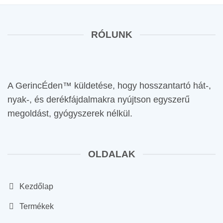
RÓLUNK
A GerincÉden™ küldetése, hogy hosszantartó hát-,
nyak-, és derékfájdalmakra nyújtson egyszerű
megoldást, gyógyszerek nélkül.
OLDALAK
Kezdőlap
Termékek