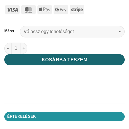
Visa
MasterCard
Apple
Google
Stripe
Pay
Pay
Méret
GerincÉden Állítható Tartásjavító Hátkorrektor Pro mennyiség
KOSÁRBA TESZEM
ÉRTÉKELÉSEK