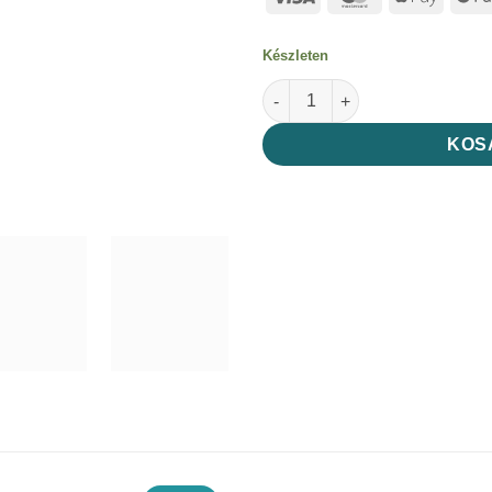
Pay
Készleten
GerincÉden Tartásjavító Pánt
KOS