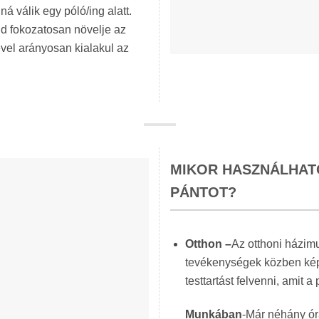
ná válik egy póló/ing alatt.
jd fokozatosan növelje az
vel arányosan kialakul az
MIKOR HASZNÁLHAT
PÁNTOT?
Otthon –
Az otthoni házim
tevékenységek közben kép
testtartást felvenni, amit 
Munkában
-Már néhány óra