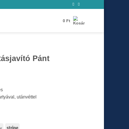
0
Ft
ásjavító Pánt
és
tyával, utánvéttel
Google
Stripe