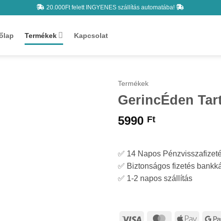
20.000Ft felett INGYENES szállítás automatába!
őlap
Termékek
Kapcsolat
Termékek
GerincÉden Tart
5990
Ft
✅ 14 Napos Pénzvisszafizet
✅ Biztonságos fizetés bankkár
✅ 1-2 napos szállítás
Visa
MasterCard
Apple