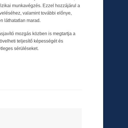
izikai munkavégzés. Ezzel hozzájárul a
eléséhez, valamint további előnye,
en láthatatlan marad.
tásjavító mozgás közben is megtartja a
növelheti teljesítő képességét és
tleges sérüléseket.