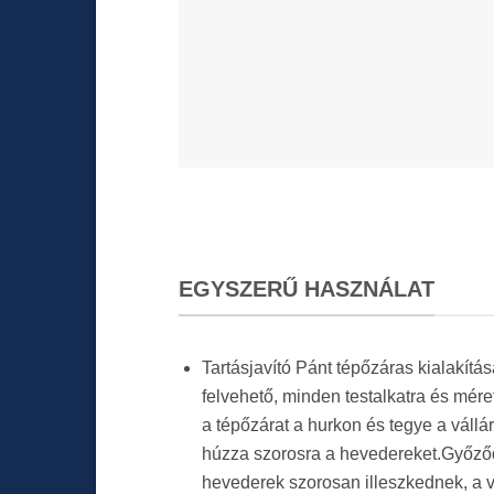
EGYSZERŰ HASZNÁLAT
Tartásjavító Pánt tépőzáras kialakí
felvehető, minden testalkatra és méret
a tépőzárat a hurkon és tegye a vállá
húzza szorosra a hevedereket.Győződ
hevederek szorosan illeszkednek, a v