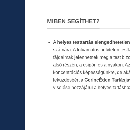
MIBEN SEGÍTHET?
A
helyes testtartás elengedhetetle
számára. A folyamatos helytelen testt
fájdalmak jelenhetnek meg a test bizo
alsó részén, a csípőn és a nyakon. Az
koncentrációs képességünkre, de akár
leküzdéséért a
GerincÉden Tartásja
viselése hozzájárul a helyes tartásho