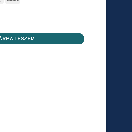
Pay
 mennyiség
ÁRBA TESZEM