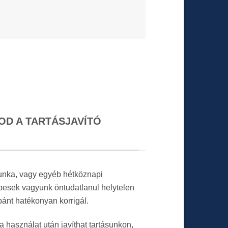
OD A TARTÁSJAVÍTÓ
unka, vagy egyéb hétköznapi
esek vagyunk öntudatlanul helytelen
a pánt hatékonyan korrigál.
 használat után javíthat tartásunkon,