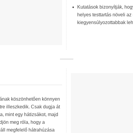
Kutatások bizonyítják, ho
helyes testtartás növeli az
kiegyensúlyozottabbak l
tásának köszönhetően könnyen
re illeszkedik. Csak dugja át
ra, mint egy hátizsákot, majd
jön meg róla, hogy a
áll megfelelő hátrahúzása