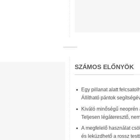
SZÁMOS ELŐNYÖK
Egy pillanat alatt felcsato
Állítható pántok segítségé
Kiváló minőségű neoprén 
Teljesen légáteresztő, nem
A megfelelő használat csök
és leküzdhető a rossz testt