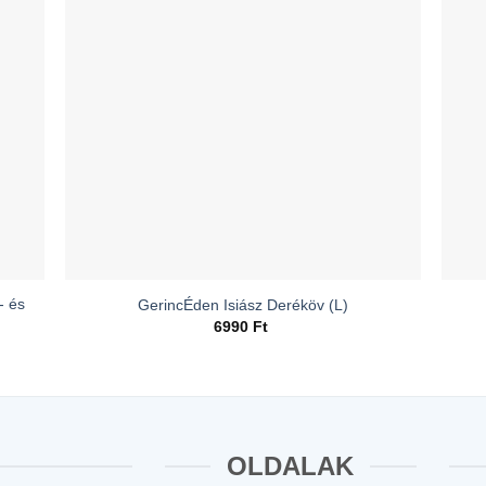
- és
GerincÉden Isiász Deréköv (L)
6990
Ft
OLDALAK