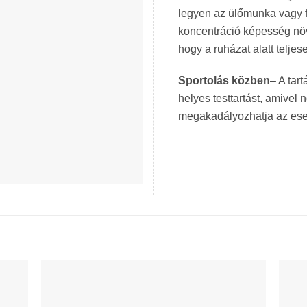
legyen az ülőmunka vagy f
koncentráció képesség növ
hogy a ruházat alatt teljes
Sportolás közben
– A tar
helyes testtartást, amivel 
megakadályozhatja az ese