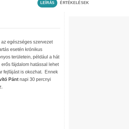
LEÍRÁS
ÉRTÉKELÉSEK
n
az egészséges szervezet
artás esetén krónikus
nyos területein, például a hát
 erős fájdalom hatással lehet
 fejfájást is okozhat. Ennek
vító Pánt
napi 30 percnyi
z.