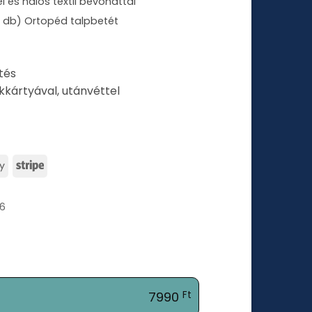
 és hálós textil bevonattal
2 db) Ortopéd talpbetét
tés
kkártyával, utánvéttel
Google
Stripe
Pay
6
7990
Ft