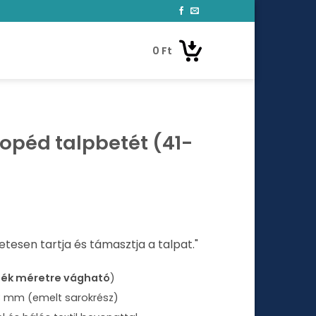
0
Ft
opéd talpbetét (41-
esen tartja és támasztja a talpat."
mék méretre vágható
)
8 mm (emelt sarokrész)