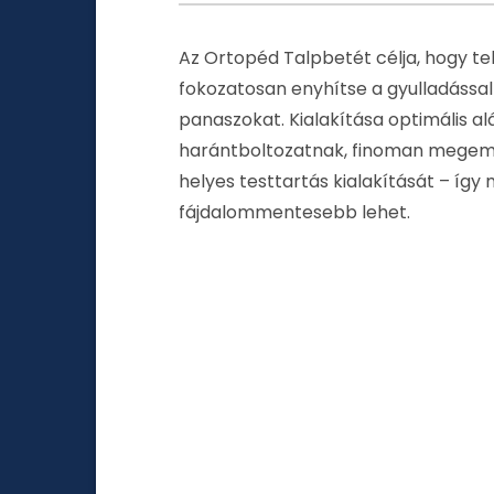
Az Ortopéd Talpbetét célja, hogy te
fokozatosan enyhítse a gyulladással
panaszokat. Kialakítása optimális al
harántboltozatnak, finoman megemeli
helyes testtartás kialakítását – íg
fájdalommentesebb lehet.