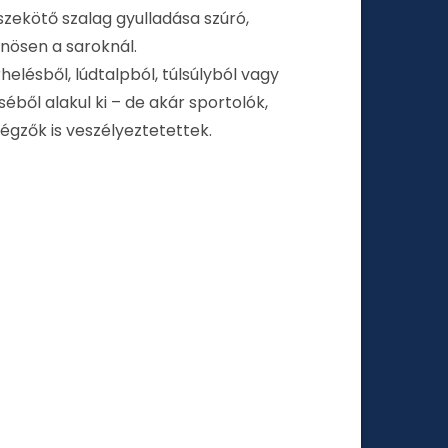
sszekötő szalag gyulladása szúró,
önösen a saroknál.
helésből, lúdtalpból, túlsúlyból vagy
éből alakul ki – de akár sportolók,
égzők is veszélyeztetettek.