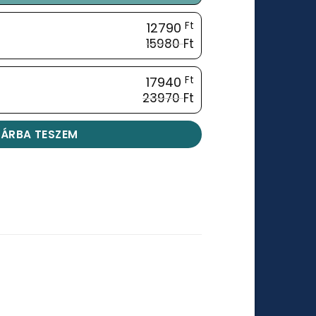
12790
Ft
15980
Ft
17940
Ft
23970
Ft
ÁRBA TESZEM