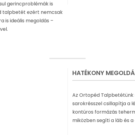
sul gerincproblémák is
d talpbetét ezért nemcsak
 is ideális megoldás –
vel.
HATÉKONY MEGOLDÁS
Az Ortopéd Talpbetétünk s
sarokrésszel csillapítja a 
kontúros formázás teherme
miközben segíti a láb és 