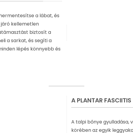
hermentesítse a lábat, és
 járó kellemetlen
átámasztást biztosít a
 a sarkat, és segíti a
y minden lépés könnyebb és
A PLANTAR FASCIITIS
A talpi bőnye gyulladása, v
körében az egyik leggyak