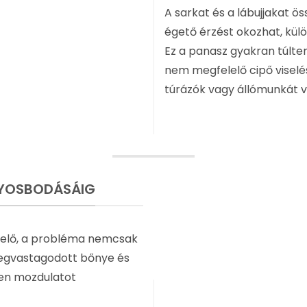
A sarkat és a lábujjakat ö
égető érzést okozhat, kül
Ez a panasz gyakran túlter
nem megfelelő cipő viselés
túrázók vagy állómunkát v
LYOSBODÁSÁIG
lelő, a probléma nemcsak
 megvastagodott bőnye és
den mozdulatot