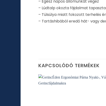
– Egész napos állómunkát végez
– Lúdtalp okozta fájdalmat tapaszta
– Túlsúlya miatt fokozott terhelés ér
– Tartáshibából eredő hát- vagy d
KAPCSOLÓDÓ TERMÉKEK