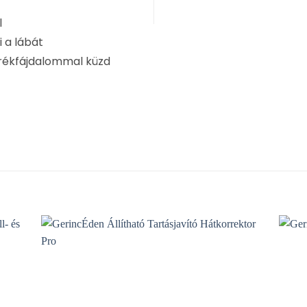
l
i a lábát
erékfájdalommal küzd