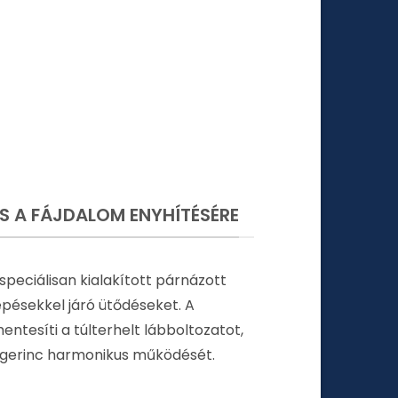
 A FÁJDALOM ENYHÍTÉSÉRE
peciálisan kialakított párnázott
lépésekkel járó ütődéseket. A
ntesíti a túlterhelt lábboltozatot,
a gerinc harmonikus működését.