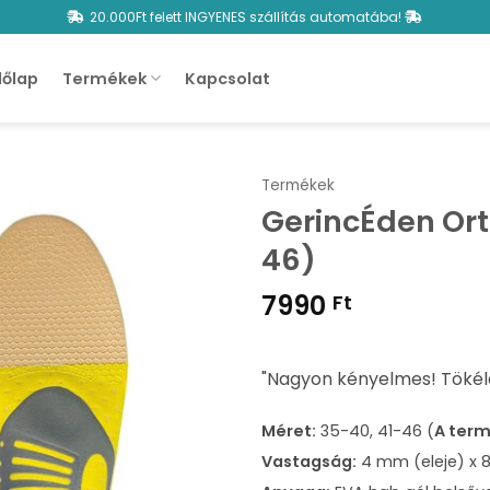
20.000Ft felett INGYENES szállítás automatába!
őlap
Termékek
Kapcsolat
Termékek
GerincÉden Ort
46)
7990
Ft
"Nagyon kényelmes! Tökélet
Méret:
35-40, 41-46 (
A ter
Vastagság:
4 mm (eleje) x 