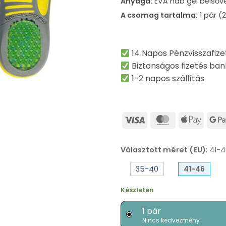
Anyaga:
EVA hab gél belsővel
A csomag tartalma:
1 pár (
14 Napos Pénzvisszafize
Biztonságos fizetés ban
1-2 napos szállítás
Visa
MasterCard
Apple
Pay
Választott méret (EU)
:
41-4
35-40
41-46
Készleten
1 pár
Nincs kedvezmény