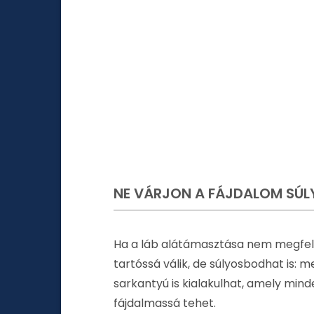
NE VÁRJON A FÁJDALOM SÚ
Ha a láb alátámasztása nem megfe
tartóssá válik, de súlyosbodhat is:
sarkantyú is kialakulhat, amely min
fájdalmassá tehet.