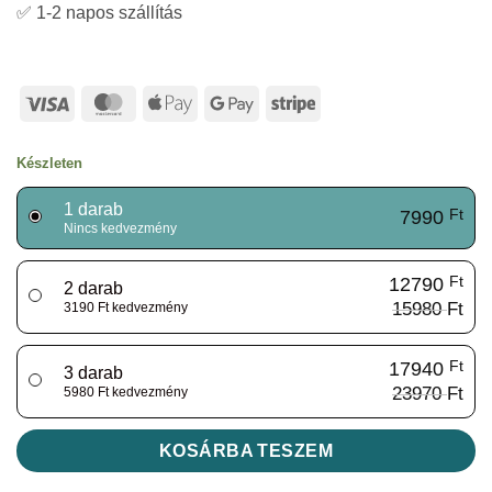
✅ 1-2 napos szállítás
Visa
MasterCard
Apple
Google
Stripe
Pay
Pay
Készleten
1 darab
7990
Ft
Nincs kedvezmény
12790
Ft
2 darab
15980
Ft
3190 Ft kedvezmény
17940
Ft
3 darab
23970
Ft
5980 Ft kedvezmény
KOSÁRBA TESZEM