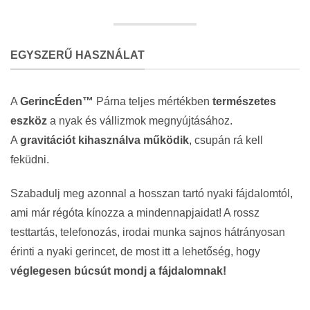
EGYSZERŰ HASZNÁLAT
A
GerincÉden™
Párna teljes mértékben
természetes
eszköz
a nyak és vállizmok megnyújtásához.
A
gravitációt kihasználva működik
, csupán rá kell
feküdni.
Szabadulj meg azonnal a hosszan tartó nyaki fájdalomtól,
ami már régóta kínozza a mindennapjaidat! A rossz
testtartás, telefonozás, irodai munka sajnos hátrányosan
érinti a nyaki gerincet, de most itt a lehetőség, hogy
véglegesen búcsút mondj a fájdalomnak!