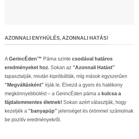
AZONNALI ENYHÜLÉS, AZONNALI HATÁS!
A
GerincÉden™
Párna szinte
csodával határos
eredményeket hoz.
Sokan az
“Azonnali Hatást”
tapasztalják, miután kipróbálták, míg mások egyszerűen
“Megváltásként”
írják le. Élvezd a gyors és hatékony
megkönnyebbülést – a GerincÉden párna a
kulcsa a
fájdalommentes életnek!
Sokan azért választják, hogy
kezeljék a
“banyapúp”
jelenséget és örömmel számolnak
be pozitív eredményekről.