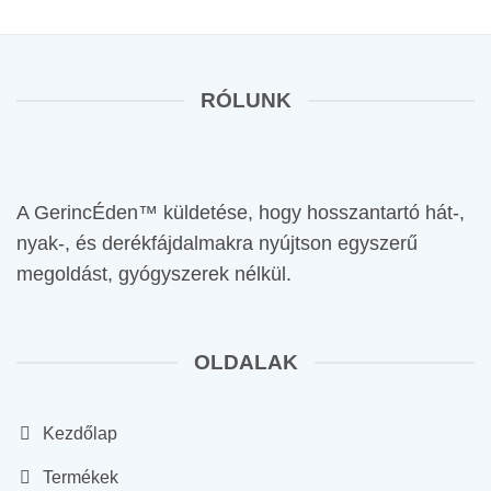
RÓLUNK
A GerincÉden™ küldetése, hogy hosszantartó hát-,
nyak-, és derékfájdalmakra nyújtson egyszerű
megoldást, gyógyszerek nélkül.
OLDALAK
Kezdőlap
Termékek