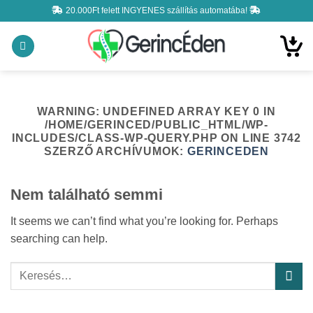
Skip
20.000Ft felett INGYENES szállítás automatába!
to
content
WARNING
: UNDEFINED ARRAY KEY 0 IN
/HOME/GERINCED/PUBLIC_HTML/WP-
INCLUDES/CLASS-WP-QUERY.PHP
ON LINE
3742
SZERZŐ ARCHÍVUMOK:
GERINCEDEN
Nem található semmi
It seems we can’t find what you’re looking for. Perhaps
searching can help.